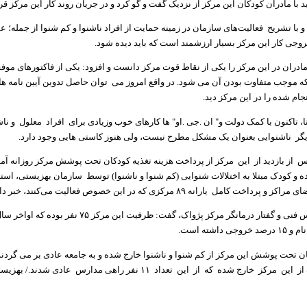
د با مادران کودکان این مرکز از نزدیک گفت و گو کرد و در جریان روند کار این مرکز قر
 و با تشریح فعالیت‌های سازمان در زمینه حمایت از افراد ناشنوا و کم شنوا از جمله؛
جی کار این مرکز بسیار ارزشمند است که باید دیده شود.
ادران در این مرکز را یکی از نقاط قوت مرکز دانست و افزود: یکی از فاکتورهای موف
 موجب متفاوت بودن آن می شود. در واقع امروز می توان حاصل تدوین آیین نامه ها
ام شده را در این مرکز دید.
نا، تاکنون با کمک دولت و" ان .جی .او" ها کارهای خوب وزیادی برای افراد معلول و نا
گر ناشنوایی بعنوان یک مشکل مطرح نیست، ولی هنوز کاستی هایی وجود دارد.
از بازدید از این مرکز از پرداخت هزینه تغذیه کودکان تحت پوشش مرکز روزانه آ
ه و کودک مبتلا به اختلالات شنوایی (کم شنوا و ناشنوا) توسط سازمان بهزیستی، است
 کامل یارانه ۸۹ مرکزی که در این خصوص فعالیت می‌کنند، خبر داد.
داشته است.
ان تحت پوشش این مرکز از کم شنوا و ناشنوا خارج شده و به جامعه عادی بر می گردند