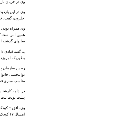
وی در جربان بازی
وی در این بازدید
حلزون، گفت: خرو
وی همراه بودن م
همین امر است که
سالهای گذشته انج
به گفته قبادی دا
بطوریکه امروزدی
رییس سازمان پس 
توانبخشی خانواد
مناسب سازی فضای مراکز و پرداخت
پشت نوبت ثبت نام و ۱۵ درصد خروجی 
وی، افزود: کودک
امسال ۱۷ کودک از این مرکز خارج شده که از این تعداد ۱۱ نفر راهی مدارس عادی شدند./ بهزیستی