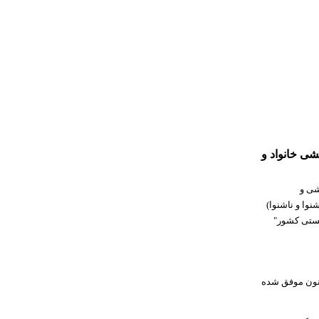
 توانبخشی خانواد و
شی و
نوا و ناشنوا)
یستی کشور"
کنون موفق شده