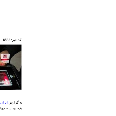
کد خبر: 18538
به گزارش
ایران 
یک، دو، سه، چها