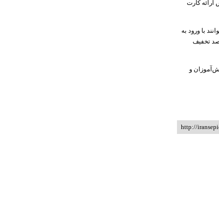
 ارائه کارت
ند با ورود به
رای ثبت نام کارت بلیت‌های دانش آموزی و دانشجویی اقدام کنند و از ۵۰ درصد تخفیف
ش‌آموزان و
http://iransep