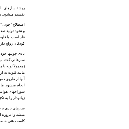
ریشهٔ سازهای با
تقسیم میشود: س
اصطلاح "چوبی" ی
و نحوه تولید صد
فلز است. یا فلو
کودکان رواج دار
بادی چوبیها خود 
سازهائی گفته میش
(معمولاً لوله یا 
مانند فلوت به ار
آنها از طریق دم
انجام میشود. مان
سوراخهای هوائی 
زبانهدار را به تکز
سازهای بادی برن
میشد و امروزه از
کاسه دهنی حاصل 