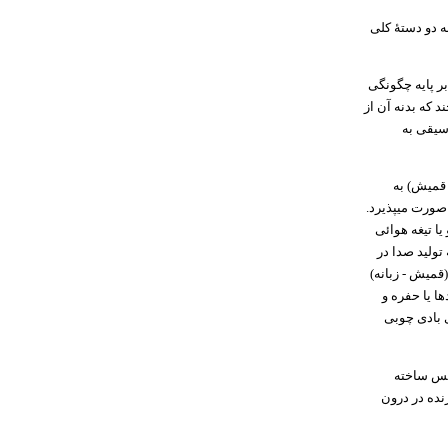
 دو دستهٔ کلی
ر پایه چگونگی
 که بدنه آن از
سیقی به
 قمیش) به
 صورت میپذیرد.
یا تیغه هوائی
تولید صدا در
قمیش - زبانه)
ها یا حفره و
ی بادی چوبی
 مس ساخته
نده در درون