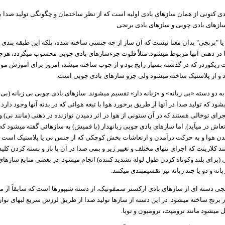
دی کنونی از همان سازهای بادی اولیه است که از نظر ساختمان و چگونگی تولید صدا به
ازهای بادی چوبی و سازهای بادی برنجی
ا "برنجی" بدان معنا نیست که آن ساز از چه جنسی ساخته شده، بلکه این طبقه بندی ب
ا در دهنی آنها مربوط میشود. مثلاً فلوت جزءسازهای بادی چوبی محسوب میگردد، هرچند
ت ریکوردر که در گذشته بسیار رایج بود و از چوب ساخته میشد، امروز برای آموزش مو
د و از پلاستیک ساخته میشود ولی جزو سازهای بادی چوبی است.
به دو دسته «بی زبانه» و «زبانه دار» تقسیم میشوند. سازهای بادی چوبی بی زبانه (بی
ود که تولید صدا در آنها از طریق برخورد هوا با تیغه هوائی که در بدنه آنها وجود دارد
مجرای توخالی هستند که در آن ستونی از هوا در اثر دمیدن نوازنده در دهنی (مانند نی) و 
تعاش در میآید). اما سازهای بادی چوبی زبانهدار (با قمیش) به سازهائی گفته میشود که 
یدن هوا و به حرکت درآمدن و ارتعاشات بخش کوچکی که از جنس نی یا پلاستیک است (
ند کلارینت که اجرای نتهای مختلف و تغییر زیر و بمی صدا در آن با باز و بسته کردن کلید
(برای بلند وکوتاه کردن طول لوله تشدید کننده) انجام میشود. در بعضی منابع سازها
بانه و دو یا چند زبانه نیز تقسیمبندی میکنند.
جی دسته ای از سازهای بادی ارکستر سمفونیک، از دسته شیپورها است که سابقاً از
 برنج ساخته میشود. در این دسته از سازها تولید صدا از طریق لرزش سریع لبهای نواز
میشود مانند ترومپت، ترومبون و توبا.