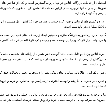
استفاده از خدمات بازرگانی آنلاین در جهان رو به گسترش است و یکی از شاخص های
ورها نیز به رتبه آنها در بهره مندی از این خدمات اختصاص دارد به طوری که کشورهای
رنتی و آنلاین قرار دارند
.
آمریکا رتبه اول را دارد و کشورهای اروپایی و چین، کره جنوبی و هند هم
است
.
گانی آنلاین در کشور به فرهنگ سازی و همچنین ایجاد زیرساخت های فنی نیاز است که 
می تواند بازار کار کشور را نیز توسعه دهد و زمینه جذب فارغ التحصیلان دانشگاهی ن
م خرید آنلاین پرتابل و قابل حمل مانند گوشی تلفن همراه از رایانه های شخصی پیشی 
بازرگانان اینترنتی باید خدمات خود را طوری طراحی کنند که قابلیت عرضه در بستر تل
مل را داشته باشند
.
ه‌عنوان یک ابزار اطلاعاتی تمامی ابعاد زندگی بشر را دستخوش تغییر و تحولات جدی 
و تجارت نیز همزمان ؛ با رشد و توسعه اینترنت در سراسر جهان، تجارت و خرید و فروش
لاحظه‌ای داشته است
.
 با توجه به مزیت‌های فراوان تجارت و خرید و فروش آنلاین از جمله بالا بودن سرعت،
 مقرون به صرفه بودن آن در مقایسه با خرید و فروش سنتی درصدد استفاده هر چه بیش