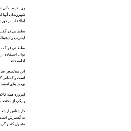
وی افزود: یکی ا
شهروندان آنها ا
اطلاعات برخوردا
سلطانی فر گفت :
اینترنی و دیجیتا
سلطانی فر گفت :
توان استفاده از 
ادامه دهد
.
این متخصص فناور
است و کسانی که 
تهدید های اقتصاد
امروزه همه کالاه
و یکی از مختصات
کارشناس ارشد فنا
به گسترش است، گف
متحول کند و گزی