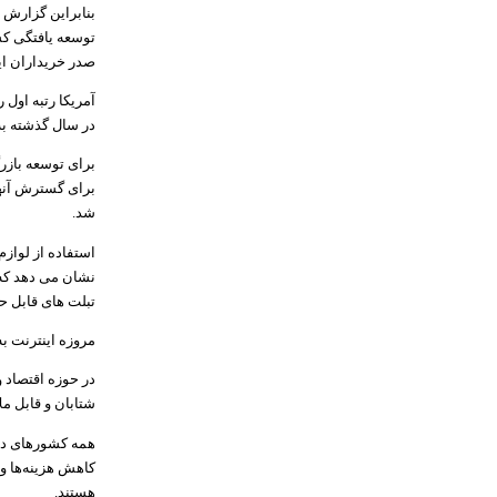
بنابراین گزارش 
توسعه یافتگی کش
صدر خریداران اینت
در سال گذشته به 1200 میلیارد دلار بالغ شده 
برای توسعه بازر
برای گسترش آنها 
شد
.
استفاده از لواز
نشان می دهد که 
تبلت های قابل ح
مروزه اینترنت ب
در حوزه اقتصاد 
شتابان و قابل م
همه کشورهای دنیا
کاهش هزینه‌ها و
هستند
.