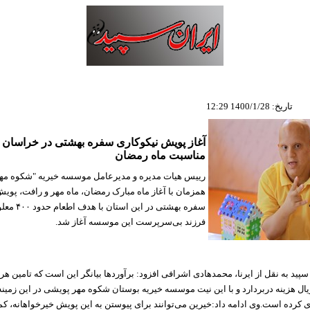
تاریخ: 1400/1/28 12:29
آغاز پویش نیکوکاری سفره بهشتی در خراسان
مناسبت ماه رمضان
رییس هیات مدیره و مدیرعامل موسسه خیریه "شکوه مه
همزمان با آغاز ماه مبارک رمضان، ماه مهر و رافت، پویش
سفره بهشتی در این 
فرزند بی‌سرپرست این موسسه آغاز شد.
پید به نقل از ایرنا، محمدهادی اشرافی افزود: برآوردها بیانگر این است که تامین هر
۳ هزار ریال هزینه دربردارد و با این نیت موسسه خیریه بوستان شکوه مهر پویشی در این زمی
ازی کرده است.وی ادامه داد:خیرین می‌توانند برای پیوستن به این پویش خیرخواهانه، کم