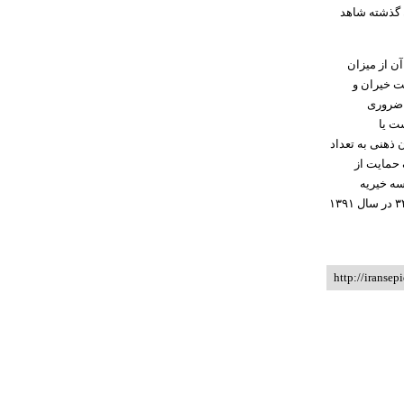
اریم همچون گذشته شاهد
ن از میزان
ت خیران و
۱۹ و تبعات ناشی از آن ضروری
 بی سرپرست یا
نج مرکز و افراد کم‌توان ذهنی به تعداد
 حمایت از
موسسه خیریه
"بوستان شکوه مهر" مشهد به صورت هیات امنایی و تحت نظارت سازمان بهزیستی به شماره ثبت ۳۲۲۸ در سال ۱۳۹۱
http://iransep