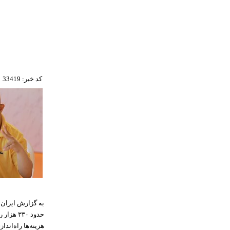
کد خبر: 33419
به گزارش ایران س
حدود ۳۰
هزینه‌ها راه‌اند