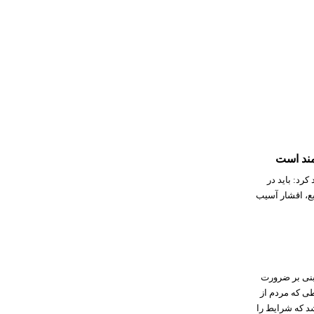
مند است
د: باید در
ع، اقشار آسیب
مبنی بر ضرورت
طی که مردم از
د که شرایط را