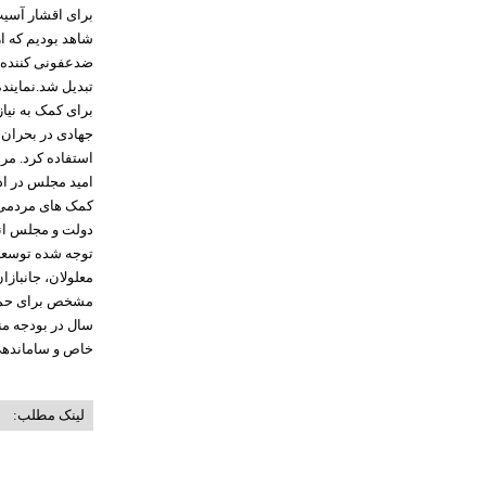
برای اقشار آسیب
شاهد بودیم که ا
ضدعفونی کننده ته
تبدیل شد.نمایند
برای کمک به نیاز
جهادی در بحران 
استفاده کرد. مر
امید مجلس در ادا
کمک های مردمی ر
دولت و مجلس انج
توجه شده توسعه 
معلولان، جانبازا
مشخص برای حمایت
سال در بودجه منا
خاص و ساماندهی 
لینک مطلب: