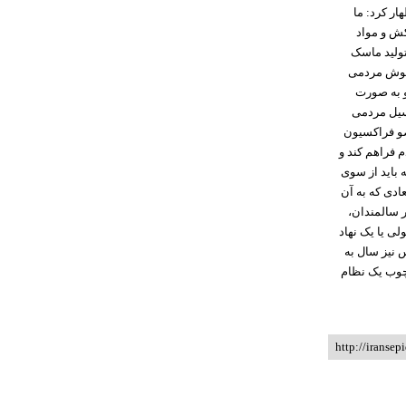
ار کرد: ما
کش و مواد
تولید ماسک
دجوش مردمی
 و به صورت
نسیل مردمی
ضو فراکسیون
م فراهم کند و
باید از سوی
ادی که به آن
 سالمندان،
لی یا یک نهاد
 نیز سال به
رچوب یک نظام
http://iransep