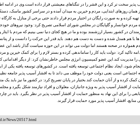
 پذیر سخت تر کرد و این قشر را در تنگناهای معیشتی قرار داده است.وی در ادامه اظه
ز همان روزهای ابتدایی، مردم و خیرین به میدان آمده و در سراسر کشور ماسک، دست
یه کرده و به صورت رایگان در اختیار مردم قرار دادند حتی برخی از منازل به کارگاه 
ه مردم خوانسار و گلپایگان در مجلس شورای اسلامی تصریح کرد: وجود نیروهای خو
مندان در کشور بسیار ارزشمند بوده و ما در هیچ کجای دنیا نمی بینیم که مردم با ایثار
ها با هم همدل شده و دست به دست هم دهند. باید قدر این حرکت را دانست و از پتا
دم همواره در صحنه هستند اما دولت می تواند در این حوزه سیاست گذار باشد.این ع
مه تاکید کرد: دولت باید کار را ساماندهی کرده و بستر لازم را برای کمک خیرین و مرد
ا مدیریت کند.این عضو کمیسیون انرژی مجلس خاطرنشان کرد: از دیگر اقداماتی که 
ام شود، ایجاد نظام اجتماعی توسعه یافته است. در کشورهای توسعه یافته یکی از ابع
اجتماعی است یعنی دولت خود را موظف می داند تا به اقشار آسیب پذیر جامعه نظیر
ن کمک کرده و از آنان حمایت کند.بختیار در پایان تصریح کرد: در کشور ما نیز باید یک متو
 از اقشار آسیب پذیر به ویژه جانبازان، معلولان و افراد نیازمند شکل بگیرد و مجلس
بعی را برای این نهاد به منظور حمایت از اقشار آسیب پذیر در نظر بگیرد. باید در چا
منابع، اقشار آسیب پذیر مورد حمایت قرار گیرند.
id.ir/News/20517.html