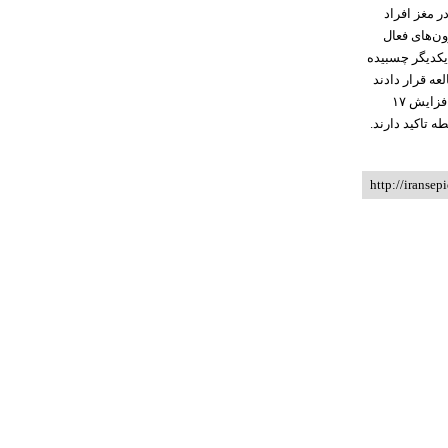
ر مغز افراد
ون‌های فعال
یکدیگر چسبیده
د با میانگین سنی ۲۲ سال را مورد مطالعه قرار دادند
موجب افزایش ۱۷
 تاکید دارند.
http://iransep