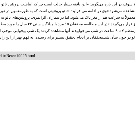
سوئد، در این
باره
می‌گوید: «این یافته بسیار جالب است چراکه انباشت پروتئین
تائو
د
 مشاهده می‌شود.»وی در ادامه می‌افزاید:
«تائو
پروتئینی است که به
طورمعمول
در نور
مولاً به سرعت هم از مغز پاک می‌شود. اما در بیماران آلزایمری، پروتئین‌های
تائو
به 
و در لایه‌ای از مغز قرار می‌گیرند.»در این مطالعه، محققان ۱۵ مر
منظم
۷ تا ۹ ساعت در شب می‌خوابیدند.آنها مشاهده کردند یک شب
بیخوابی
ئو
در خون
شأن
شد.محققان بر انجام تحقیق بیشتر برای رسیدن به فهم بهتر از این رابطه
id.ir/News/19925.html