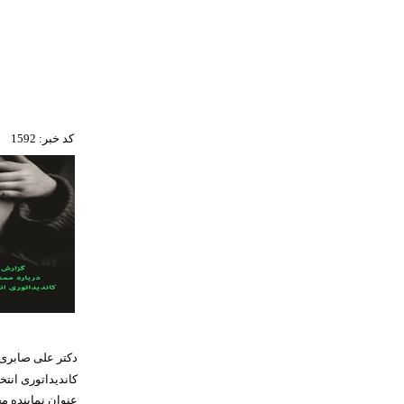
کد خبر: 1592
دکتر علی صابری
کاندیداتوری انت
عنوان نماینده م