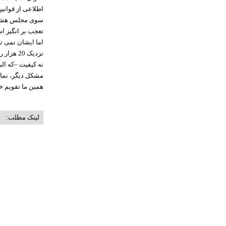
اما ایشان نمی ت
نزدیک 0
نه کیفیت –که ال
مشکل دیگر، نماین
همین ما تقویم خود را با 12 آذر تنظیم میکنیم و تا سال آینده مبارزه مدنی
لینک مطلب: