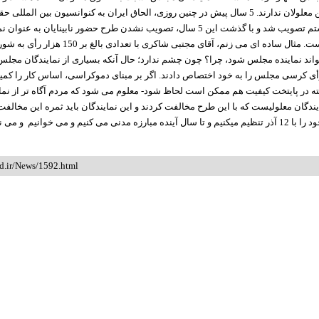
اطلاعی از قوانین معلولان ندارند. 5 سال پیش در چنین روزی، الحاق ایران به کنوانسیون بین الم
سوی مجلس هشتم تصویب شد و با گذشت این 5 سال، تصویب نشدن طرح حضور نابینایان به 
تعجب بر انگیز است. مثال ساده ای می زنم، آقای مجتبی شاکری ب
واند نماینده مجلس شود، چرا؟ چون چشم ندارد؛ حال آنکه بسیاری از نمایندگان مجلس 
2 هزار رأی کرسی مجلس را به خود اختصاص دادند. اگر بر مبنای دموکراسی، اساس کار را کمی
بته در پایتخت کیفیت هم ممکن است لحاظ شود- معلوم می شود که مردم آگاه تر از نما
دگان معلولیست که با این طرح مخالفت کردند و این نمایندگان باید ثمره این مخالفت را
 می کنیم و می خوانیم و می نویسیم.
id.ir/News/1592.html