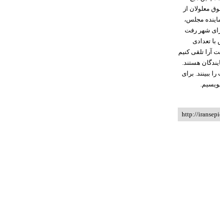
للی حقوق معلولان از
عنوان نماینده مجلس،
ا تعدادی بالغ بر 150 هزار رأی به شورای شهر رفت
با تعدادی
ت آرا تلقی کنیم
یندگان هستند.
 ببینند. برای
http://iransep