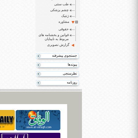
طب سنتی
چشم پزشکی
ژنتیک
مشاوره
حقوقی
قوانین و بخشنامه های
مربوط به نابینایان
گزارش تصویری
جستجوی پیشرفته
پیوندها
نظرسنجی
روزنامه