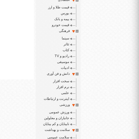
قیمت طلا و ارز
بورس
بیمه و بانک
قیمت خودرو
فرهنگی
سینما
تئاتر
کتاب
رادیو و TV
موسیقی
ادبیات
دانش و فن آوری
سخت افزار
نرم افزار
علمی
اینترنت و ارتباطات
ورزشی
ورزش عمومی
جانبازان و معلولین
نابینایان و کم بینایان
سلامت و بهداشت
سلامت عمومی