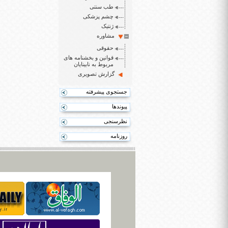
طب سنتی
چشم پزشکی
ژنتیک
مشاوره
حقوقی
قوانین و بخشنامه های
مربوط به نابینایان
گزارش تصویری
جستجوی پیشرفته
پیوندها
نظرسنجی
روزنامه