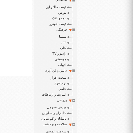
قیمت طلا و ارز
بورس
بیمه و بانک
قیمت خودرو
فرهنگی
سینما
تئاتر
کتاب
رادیو و TV
موسیقی
ادبیات
دانش و فن آوری
سخت افزار
نرم افزار
علمی
اینترنت و ارتباطات
ورزشی
ورزش عمومی
جانبازان و معلولین
نابینایان و کم بینایان
سلامت و بهداشت
سلامت عمومی