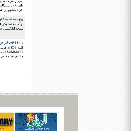
یکی از عرصه های
Google از 
افراد مشهور را شن
روزنامه شنبه 1 اردیبهشت 1397
درآمد، فقط یکی از 
نسخه اپلیکیشن Be-My-Eyes - جدول ته در پنج/ رویدادهای شگفت انگیزی که فقط یک بار اتفاق افتادند
با «RSS»،خبر هر لحظه در نوک انگشتان شما
مختلف فراهم می کن