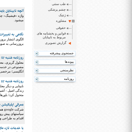
طب سنتی
چشم پزشکی
آنچه نابینایان باید
ژنتیک
واژه «فیشینگ» چند
میشود.
مشاوره
حقوقی
قوانین و بخشنامه های
نگاهی به تغییرات در 018.3
مربوط به نابینایان
گزارش تصویری
بروزرسانی به صور
جستجوی پیشرفته
روزنامه شنبه 17 شهریور 1397
پیوندها
معلول گریزی، معلو
مصنوعی در خدمت م
نظرسنجی
انگلیسی/ مرخصی 
روزنامه
روزنامه شنبه 27 مرداد 1397
نابینایی و دیگر مع
زندگی اصیل - آشپز
متحول کرد/ باورها
معرفی اپلیکیشن ب
شرکت
سیاستهای پیش روی
اقدام به طراحی و 
با خدمات تازه google شناسایی تصاویر برای نابینایان آسان میشود