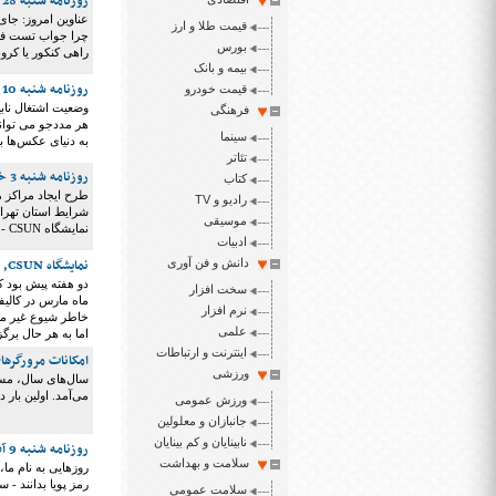
روزنامه شنبه 28 تیر 1399
عناوین امروز: جای
قیمت طلا و ارز
بورس
راهی کنکور یا کرون
بیمه و بانک
روزنامه شنبه 10 خرداد 1399
قیمت خودرو
وضعیت اشتغال نابی
فرهنگی
هر مددجو می تواند
سینما
به دنیای عکس‌ها با قابلیت Picture Smart در JAWS
تئاتر
روزنامه شنبه 3 خرداد 1399
کتاب
طرح ایجاد مراکز م
رادیو و TV
شرایط استان تهران 
موسیقی
نمایشگاه CSUN - هشتگ - جدول
ادبیات
نمایشگاه CSUN, کوچک‌تر از همیشه اما همچنان پر از ایده
دانش و فن آوری
سخت افزار
ماه مارس در کالیفر
نرم افزار
خاطر شیوع غیر منت
علمی
اما به هر حال برگز
اینترنت و ارتباطات
امکانات مرورگر‌های
ورزشی
سال‌های سال، مسیر
می‌آمد. اولین بار در سال ۲۰۱۶ بود که با انتشار Internet Explorer 7, کاربران کم‌بینا با
ورزش عمومی
جانبازان و معلولین
نابینایان و کم بینایان
روزنامه شنبه 9 آذر 1398
سلامت و بهداشت
روزهایی به نام ما،
رمز پویا بدانند - 
سلامت عمومی