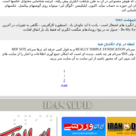
ی که هوش مصنوعی در آن به طرز شگفت انگیزی پیش رفته، عرصه شناسایی محتوای عکسها است.
پیشگامان این حوزه به حساب میآید. اکنون، اپلیکیشن «گوگل لنز» میتواند روی گوشیهای پیکسل، عکسهای
اسایی کند.
انگیزه های اشتغال است - یادت تا ابد جاودان باد - اسطوره کارآفرینی - نگاهی به تغییرات در آخرین
کلمه RSS به قولی سرنام REALLY SIMPLE SYNDICATION و به قول کمی حرفه ای ترها سرنام RDF SITE
SUMMARY است. ولی RSS سرنام هر چه باشد، پدیده ای است که امکان جمع آوری اطلاعات و اخبار را از سایت های
د بدون این که مجبور باشید از این سایت به آن سایت سر بزنید.
1
|
2
بعدی