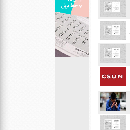
 - دو
ل در
ز