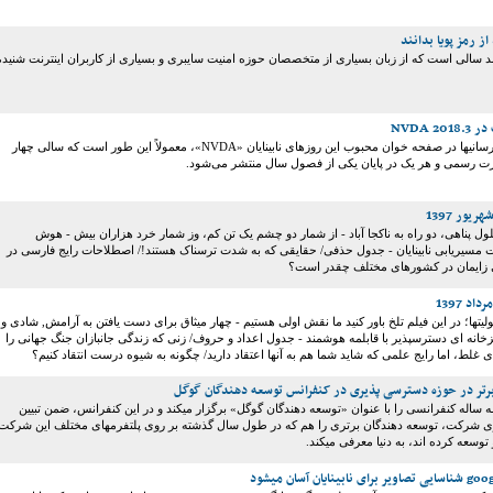
 از رمز پویا بدانند
 سالی است که از زبان بسیاری از متخصصان حوزه امنیت سایبری و بسیاری از کاربران اینترنت شنیده
NVDA 2
الگوی انتشار بروزرسانیها در صفحه خوان محبوب این روزهای نابینایان «NVDA»، معمولاً این طور است که سالی چهار
ت رسمی و هر یک در پایان یکی از فصول سال منتشر می‌شود.
ل پناهی، دو راه به ناکجا آباد - از شمار دو چشم یک تن کم، وز شمار خرد هزاران بیش - هوش
سیریابی نابینایان - جدول حذفی/ حقایقی که به شدت ترسناک هستند!/ اصطلاحات رایج فارسی در
زایمان در کشورهای مختلف چقدر است؟
لولیتها؛ در این فیلم تلخ باور کنید ما نقش اولی هستیم - چهار میثاق برای دست یافتن به آرامش, شادی و
خانه ای دسترسپذیر با قابلمه هوشمند - جدول اعداد و حروف/ زنی که زندگی جانبازان جنگ جهانی را
ی غلط، اما رایج علمی که شاید شما هم به آنها اعتقاد دارید/ چگونه به شیوه درست انتقاد کنیم؟
رتر در حوزه دسترسی پذیری در کنفرانس توسعه دهندگان گوگل
 google همه ساله کنفرانسی را با عنوان «توسعه دهندگان گوگل» برگزار میکند و در این کنفرانس، ضمن تبیین
 شرکت، توسعه دهندگان برتری را هم که در طول سال گذشته بر روی پلتفرمهای مختلف این شرکت
توسعه کرده اند، به دنیا معرفی میکند.