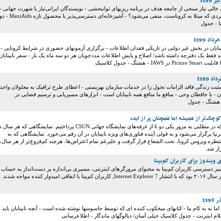
 خالی نیاز سنجی از جامعه هدف در برنامه ریزیهای توانبخشی - نویسندگان ایرانی‌تبار با شهرت جهانی -
چرا جواب تست فردی که مبتلا به کروناست، منفی می‌شود؟ - آشپزخانه‌ای دسترسی‌پذیر با محصول تازه MaxiAids
ا - جدول
نایان در بخش غیر دولتی در تاریکی فقدان اطلاعات - برگزاری آزمونهای حضوری در شرایط کرونایی -
 فقط یک دفترچه داشته باشد/ اصلاح و پایش اطلاعات مددجویان هر دو سه ماه یک بار - سفر نابینایان
 - هشتگ - جدول کلاسیک
ثبت زندگی فاقد الزامات تحول زا در خدمات سازمان بهزیستی - اعطای طرح ترافیک به معلولان واجد
- با حافظان وحی - منافع ما منافع همه نابینایان است - ابزار‌های مسیریابی و ترسیم فضایی در
دو هفته پیش بود که در مطلبی به مرور یکی دو تا از غرفه‌های نمایشگاه جهانی CSUN پرداختیم. نمایشگاهی که هر سا
نیا برگزار می‌شود و به قولی آینده فناوری‌های ویژه نابینایان در آن رقم می‌خورد. نمایشگاهی که به
ظره ویروس کرونا، تحت الشعاع قرار گرفت و علیرغم تمام اعتراض‌ها، هرچند کم‌فروغ‌تر از هر سال،
ار شد.
 ویندوز برای کاربران کم‌بینا
 دسترسی کاربران کم‌بینا به محتوای مرورگر‌های اینترنتی، مسیری بی‌اندازه پر دست‌انداز به حساب
 اتفاقی امیدوار کننده مواجه شدند
 اما نه به کام ما - کتابهای میخکوب کننده ای که توسط جاسوسها نوشته شده است - آنچه نابینایان باید ا
سلام اینترنت - جدول کلاسیک خیلی آسان/ دیالوگهای ماندگار - اطلاعرسانی