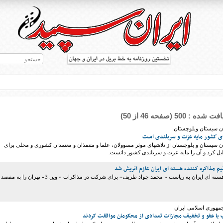
: 500 (صفحه 46 از 50)
ان سیستان وبلوچستان:
رای کشور مایه عزت و سربلندی است
ان سیستان و بلوچستان از تلاشهای موثر مسوولان، علما و متنفذان و معتمدان کشوری و محلی برای
لیل کرد و آن را مایه عزت و سربلندی کشور دانست.
ط بریل در جهان
تیم مذاکره کننده هسته ای ایران به ریاست « محمد جواد ظریف» برای شرکت در مذاکرات « وین 3» تهران
جمهوری اسلامی ایران
 با عفو و تخفیف مجازات تعدادی از محکومان موافقت کردند