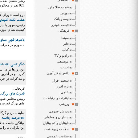
رهبر معظم انقلاب 
920 نفر از محکومانِ محاکم عمومی و انقلاب، سازمان تعزیرات حکومتی و سازمان قضایی نیروهای مسلح موافقت کردند.
قیمت طلا و ارز
بورس
درجلسه شورای عا
بیمه و بانک
هشت نکته کلیدی ر
قیمت خودرو
رئیس‌جمهور با بیان
کیفیت نظام آموزش
فرهنگی
سینما
دکترعراقچی معاون
تئاتر
حضورم در فدراسیون
کتاب
رادیو و TV
موسیقی
دیگر کسی نتانیاه
ادبیات
این روزها برای ˈ
دانش و فن آوری
گذرد. او در آخرین 
و مذاکرات در جریا
سخت افزار
نرم افزار
لاریجانی:
علمی
قدرت های بزرگ، 
اینترنت و ارتباطات
رییس مجلس شورای 
های بزرگ قدرت پی
ورزشی
ورزش عمومی
نماینده مردم گرگا
10 درصد جامعه جمعیتی گلستان زیر نظر بهزیستی است
جانبازان و معلولین
نابینایان و کم بینایان
این نگرانی ما را بیشتر
سلامت و بهداشت
سلامت عمومی
پوتین: