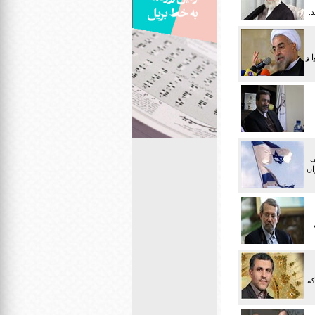
 و
ی
ان
ت که