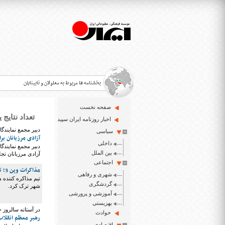
بخشنامه ها مربوط به معلولان و نابینایان
صفحه نخست
تعداد نتایج یافت شده 
>
اخبار روزنامه ایران سپید
دبیر مجمع نمایندگ
سیاسی
قانون حمایت از حقوق معلولان
آزادی مرزبانان ب
>
داخلی
دبیر مجمع نمایندگ
اخبار حوزه معلولان و نابینایان
بین الملل
آزادی مرزبانان تج
>
اجتماعی
مذاکرات وین 3؛ تیم مذاکره کننده هسته ای ایران عازم اتریش شد
شهری و رفاهی
ایران سپید سایت خبری نابینایان و تنها روزنامه به خ
>
گردشگری
شهر ترک کرد.
آموزشی و پرورشی
بهزیستی
در آستانه سالروز 
حوادث
رهبر معظم انقلاب
اقتصادی