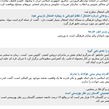
اسلامی در آستانه دوازدهم فروردین، سالروز جمهوری اسلامی ایران با پیشنهاد عفو و تخفیف مجازات
لی اشتغال مطرح شد:
وحانی درباره اشتغال / نظام آموزشی با رویکرد اشتغال بازبینی شود
 اینکه رویکرد فرهنگی به مساله ایجاد اشتغال بسیار اهمیت دارد ، گفت: از جمله لازم است مواد، محتوا
ی کشور نیز مورد بررسی دقیق قرار گیرد.
 وزیر امور خارجه
 نابینایان وکم بینایان فرهنگی است نه ورزشی
و را جدی نمی گیرد
بنیامین نتانیاهوˈ که سرگرم ایفای نقش در ماجرای دروغین کشتی ˈکلوس سیˈ است ، زمان به سختی م
پازل این سناریو، در کنار محموله ادعایی، یک کنفرانس مطبوعاتی برگزار کرد تا جریان تازه ای علیه ایر
نش با غرب ایجاد کند.
قدرت پیش بینی حوادث را ندارند
اسلامی با بیان اینکه ظهور و تکثر قدرت ها یک واقعیت صحنه موجود بین المللی است، گفت: قدرت
ش بینی حوادث را ندارند.
ن و آق قلا در مجلس :
میانگین جامعه هدف در گلستان 176 هزار نفر است که در واقع 10 درصد جامعه جمعیتی گلستان زیر نظر بهزیستی اس
 می‎ کند.