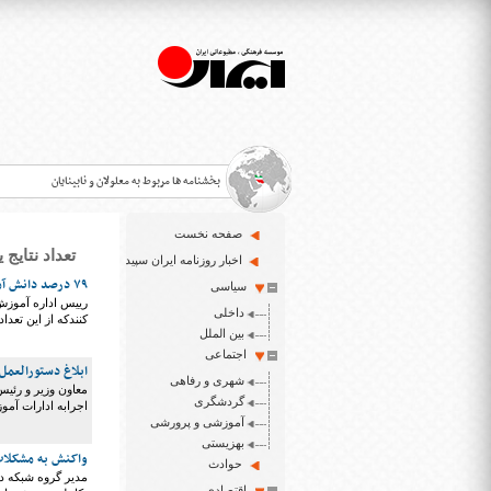
بخشنامه ها مربوط به معلولان و نابینایان
صفحه نخست
تعداد نتایج یافت شده
>
اخبار روزنامه ایران سپید
۷۹ درصد دانش آموزان استثنایی آذربایجان غربی در شبکه شاد عضو هستند
سیاسی
قانون حمایت از حقوق معلولان
>
داخلی
کنندکه از این تعداد ۷۹ درصد در شبکه شاد فعالیت آموزشی دارن
اخبار حوزه معلولان و نابینایان
بین الملل
>
اجتماعی
ابلاغ دستورالعمل
شهری و رفاهی
ایران سپید سایت خبری نابینایان و تنها روزنامه به خ
معاون وزیر و رئی
>
گردشگری
اجرابه ادارات آموز
آموزشی و پرورشی
بهزیستی
واکنش به مشکلات 
حوادث
مدیر گروه شبکه دا
اقتصادی