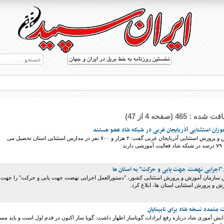
 : 465 (صفحه 4 از 47)
رییس اداره آموزش و پرورش استثنایی آذربایجان غربی گفت: ۲ هزار و ۷۰۰ نفر در مدارس استثنایی استان تحصیل می
د.
 "اجرایی نهضت جهت یابی و حرکت" به استان ها
ط بریل در جهان
س سازمان آموزش و پرورش استثنایی کشور، "دستورالعمل اجرایی نهضت جهت یابی و حرکت" را جهت
ش و پرورش استثنایی استان ها، ابلاغ کرد.
متعدد نسخه شاد برای نابینایان
نش آموزی شاد درباره رفع ایرادات گویاساز اظهار داشت: گویا ساز اکنون در قدم اول است و باید مس