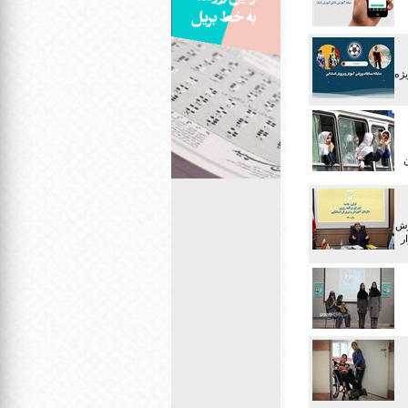
یژه
ن
رش
ر