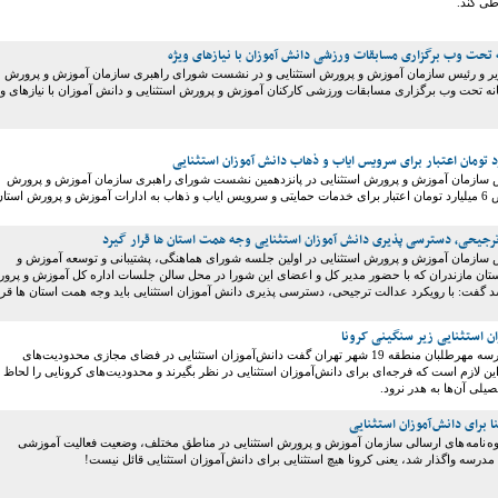
ی کند.
ه تحت وب برگزاری مسابقات ورزشی دانش آموزان با نیازهای ویژه
یر و رئیس سازمان آموزش و پرورش استثنایی و در نشست شورای راهبری سازمان آموزش و پرورش
مانه تحت وب برگزاری مسابقات ورزشی کارکنان آموزش و پرورش استثنایی و دانش آموزان با نیازهای و
س سازمان آموزش و پرورش استثنایی در پانزدهمین نشست شورای راهبری سازمان آموزش و پرورش
استثنایی از تخصیص 6 میلیارد تومان اعتبار برای خدمات حمایتی و سرویس ایاب و ذهاب به ادارات آموزش و پرورش استا
ترجیحی، دسترسی پذیری دانش آموزان استثنایی وجه همت استان ها قرار گیرد
س سازمان آموزش و پرورش استثنایی در اولین جلسه شورای هماهنگی، پشتیبانی و توسعه آموزش و
ستان مازندران که با حضور مدیر کل و اعضای این شورا در محل سالن جلسات اداره کل آموزش و پرو
د گفت: با رویکرد عدالت ترجیحی، دسترسی پذیری دانش آموزان استثنایی باید وجه همت استان ها قرا
ن استثنایی زیر سنگینی کرونا
یکی از معلمان مدرسه مهرطلبان منطقه 19 شهر تهران گفت دانش‌آموزان استثنایی در فضای مجازی محدودیت‌های
راین لازم است که فرجه‌ای برای دانش‌آموزان استثنایی در نظر بگیرند و محدودیت‌های کرونایی را لحاظ
صیلی آن‌ها به هدر نرود.
ا برای دانش آموزان استثنایی
ه نامه های ارسالی سازمان آموزش و پرورش استثنایی در مناطق مختلف، وضعیت فعالیت آموزشی
رسه واگذار شد، یعنی کرونا هیچ استثنایی برای دانش آموزان استثنایی قائل نیست!