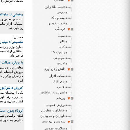
تکاملی خودش را ط
قیمت طلا و ارز
بورس
رونمایی از سامان
بیمه و بانک
با حضور معاون وز
قیمت خودرو
استثنایی از از سا
رونمایی شد.
فرهنگی
سینما
حسینی:
تخصیص 6 میلیارد تومان اعتبار برای سرویس ایاب و ذهاب دانش آموزان استثنایی
تئاتر
کتاب
معاون وزیر و رئی
رادیو و TV
ها خبر داد.
موسیقی
با رویکرد عدالت 
ادبیات
معاون وزیر و رئی
دانش و فن آوری
پرورش استثنایی ا
سخت افزار
مازندران برگزار ش
گیرد
نرم افزار
علمی
آموزش دانش‌آموزا
اینترنت و ارتباطات
بسیاری دارند بناب
ورزشی
کنند تا سال‌های تح
ورزش عمومی
کرونا؛ بدون استثن
جانبازان و معلولین
گیلان براساس شیو
نابینایان و کم بینایان
مدارس به شورای مد
سلامت و بهداشت
سلامت عمومی