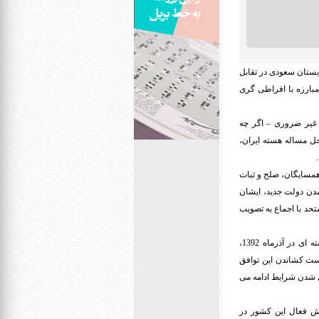
بستان سعودی در تقابل
مبارزه با افراطی گری
غیر ضروری – اگر چه
حل مساله هسته ایران،
همسایگان، صلح و ثبات
13، فقط یک ماه بعد از روی کار آمدن دولت جدید، ایشان
در مجمع عمومی ملل متحد با اجماع به تصویب
متاسفانه برخی کشورها می کوشند از تعامل سازنده جلوگیری نمایند.بلافاصله بعد از امضای توافق موقت هسته ای در آذرماه 1392،
کست کشاندن این توافق
ی شدن شرایط ادامه می
قش فعال این کشور در