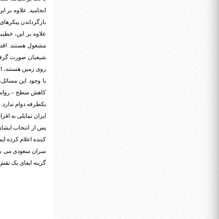
انجامید. علاوه بر 
بازگرداندن پیکرهای 
علاوه بر این، خطیب
مشغول هستند. اقدا
روی زمین هستند، از
با وجود این مسائل،
کاهش سطح – روابط د
یکطرفه دوام ندارد.
ایران تمایلی به افز
پس از انتخاب ایشا
کننده اعلام کرده ا
سران سعودی می بایست
گزینه ایفای یک نقش 