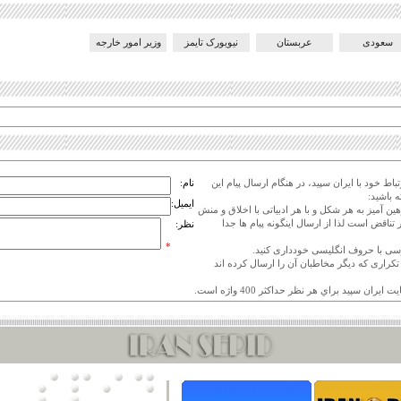
سعودی
عربستان
نیویورک تایمز
وزیر امور خارجه
اط خود با ایران سپید، در هنگام ارسال پیام این
نام:
 باشید:
ایمیل:
هین آمیز به هر شکل و با هر ادبیاتی با اخلاق و منش
 تناقض است لذا از ارسال اینگونه پیام ها جدا
نظر:
*
ی تکراری که دیگر مخاطبان آن را ارسال کرده اند