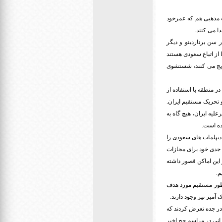
روز، شامل یک عالم محبوب مذهبی هم که عمرخود
ا می کنند.
11 سپتامبر گرفته تا تیراندازی در سن برناردینو و دیگر
از اتباع سعودی هستند
رویج می کنند، شستشوی
ر منطقه با استفاده از
 تحریک مستقیم ایران.
یه ایران، هیچ گاه به
ده است.
دیپلمات های سعودی را
 جدی خود برای مجازات
 این اماکن قصور داشته
م.
بطور مستقیم مورد هدف
آمیز نیز وجود دارند.
 در جده تعرض کردند که
ین، اهمال سعودی ها در فاجعه منا به کشته شدن 464 نفر زائر ایرانی در مراسم حج اخیر