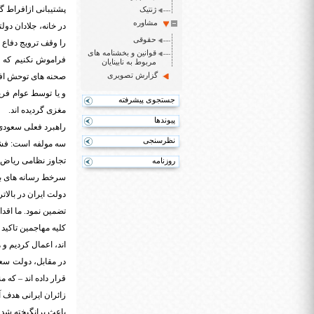
پشتیبانی ازافراط گ
ژنتیک
مشاوره
حقوقی
را وقف ترویج دفاع م
قوانین و بخشنامه های
مربوط به نابینایان
گزارش تصویری
صحنه های توحش افرا
و یا توسط عوام فری
جستجوی پیشرفته
مغزی گردیده اند.
پیوندها
راهبرد فعلی سعودی 
نظرسنجی
سه مولفه است: فشار
تجاوز نظامی ریاض د
روزنامه
سرخط رسانه های بین
دولت ایران در بال
تضمین نمود. ما اقد
کلیه مهاجمین تاکید
اند، اعمال کردیم و 
در مقابل، دولت سعو
قرار داده اند – که 
زائران ایرانی هدف آ