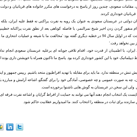
این، مقامات سعودی، چندین روز از پاسخ به درخواست های مکرر خانواده های قربانیان و دولت
قربانیان خودداری کردند.
ان دولتی در عربستان سعودی به عنوان یک رویه به نفرت پراکنی نه فقط علیه ایران، بلکه 
م منفور گردن زدن اخیر شیخ نمرالنمر، با فاصله کوتاهی بعد از نطق نفرت پراکنانه خطیب
شیعیان صورت گرفت که در اوایل سال 94 در خطبه دیگری گفته بود: 'مخالفت ما با شیعه و عملیات انتحا
 بین نخواهد رفت.'
 ایران، با اطمینان از قدرت خود، اقدام تلافی جویانه ای برعلیه عربستان سعودی انجام ندا
یپلماتیک خود با این کشور خودداری کرده بود. پاسخ ما تاکنون همراه با خویشتن داری بوده
ایش تنش در منطقه ندارد. ما باید برای مقابله با تهدید افراطیون متحد باشیم. رییس جمهور و ای
ن، چه به صورت عمومی و چه خصوصی، آمادگی خود را برای گفتگو، اشاعه آرامش و مبارزه ب
یم. ولی این سخن در عربستان به گوش هایی ناشنوا برخورده است.
 یک انتخاب انجام دهند:آنها می توانند به حمایت از افراط گرایان و اشاعه نفرت فرقه ای ادا
سازنده برای ثبات در منطقه را انتخاب کنند. ما امیدواریم عقلانیت حاکم شود.