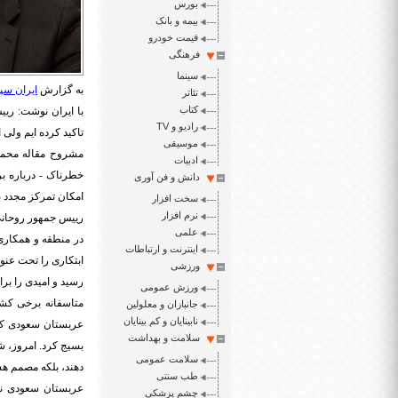
بورس
بیمه و بانک
قیمت خودرو
فرهنگی
سینما
به گزارش
ایران سپی
تئاتر
کتاب
با ایران نوشت: ریی
رادیو و TV
تاکید کرده ایم ولی
موسیقی
مشروح مقاله محمد
ادبیات
خطرناک - درباره بر
دانش و فن آوری
امکان تمرکز مجدد ب
سخت افزار
نرم افزار
رییس جمهور روحانی
علمی
اینترنت و ارتباطات
ورزشی
رسید و امیدی را برا
ورزش عمومی
جانبازان و معلولین
نابینایان و کم بینایان
عربستان سعودی که 
سلامت و بهداشت
بسیج کرد. امروز، ش
سلامت عمومی
دهند، بلکه مصمم هس
طب سنتی
عربستان سعودی نگر
چشم پزشکی