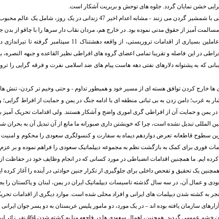
رایی خشن نمایان گردد. جلوه های توحش و بربریت آشکار است.
در خانه، جلادان دولتی با شمشیر گردن می زنند - مشابه اعدام اخیر 47 زندانی در یک 
سالمت آمیز از حقوق مدنی نموده بود. در خارج هم، مردان نقاب دار سرها را با چاقو از بدن جد
فراموش نکنیم که عاملین بسیاری از اقدامات تروریستی، از واقعه دهشتناک 
طی در این فاصله و تقریبا تمامی اعضای گروه های افراطی نظیر القاعده و جبهه النصره، یا 
بانی که به پشتوانه دلارهای نفتی دهه هاست پیام های ضد اسلامی نفرت و فرقه گرایی را ت
ها خارج کردن توافق هسته ای از مسیر خود و همیطور تداوم - و حتی وخیم تر کردن- تنش ها د
 به غرب؛ دامن زدن به بی ثباتی منطقه ای با ادامه جنگ در یمن و حمایت از افراط گرایی؛ و
ر یمن و حمایت آن از افراطی گری اموری واضح و آشکار هستند. ولی اقدامات تحریک آمیز برعل
 المللی تبدیل نشده است، چرا که خویشتن داری صبورانه ما مانع از آن تبدیل آن به بحران ش
اترین سطوح قاطعانه تعرض دوازدهم دیماه به سفارت و کنسولگری سعودی را محکوم و امنیت 
امات فوری برای کمک به بازگشت نظم به مجموعه دیپلماتیک سعودی را فراهم نموده و بر عزم
 کرده ایم. ما همچنین اقدامات انضباطی در مورد کسانی که در انجام وظایف خود در حفاظت از
همچنین یک تحقیق و تفحص داخلی برای جلوگیری از تکرار جنین حوادثی در آینده را آغاز کرده ای
دی و عمال آن، در سه سال گذشته تاسیسات دیپلماتیک ایران در یمن، لبنان و پاکستان را 
منجر به کشته شدن دیپلمات های ایرانی و افراد محلی شده است. موارد دیگری از اقدامات تحریک 
زارهای سازمان یافته بوده اند – در یک مورد، دو مامور پلیس عربستان به دو پسر جوان ایرانی
باعث برانگیخته شدن خشم عمومی گردید. همچن