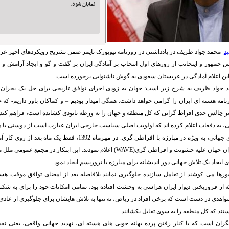
نمایان شود.
د
محمد جواد ظریف در یادداشتی در روزنامه نیویورک تایمز ضمن تشریح رویکردهای اخیر عر
س جمهور و اینجانب از روزهای اول انتخاب بر آمادگی ایران بر گفت و گو و ایجاد آرامش و 
 این اعلام آمادگی در عربستان سعودی به گوش ناشنوایی برخورده است.
 جواد ظریف به شرح زیر است: جهان به زودی اجرای توافق تاریخی برای حل یک بحران 
نامه هسته ای ایران را گرامی خواهد داشت. همگی امیدار بودیم – و کماکان باور داریم- که 
ر چالش جدی افراط گرایی که کل منطقه و جهان را به ورطه نابودی کشانده است، فراهم کند.
، به دفعات اعلام کرده اند که اولویت اصلی سیاست خارجی ایران عبارت است از دوستی با 
در منطقه و همکاری جهانی، به ویژه در مبارزه با افراطی گری. در مهرماه 92
ابتکاری را تحت عنوان جهان علیه خشونت و افراطی گری(WAVE) اعلام نمودند. این ابتکار 
ی ایجاد یک تلاش جهانی دور اندیشانه برای مبارزه با تروریسم ایجاد نمود.
از فروریختن دیوار ایران هراسی به وحشت افتاده بود، تمامی امکانات خود را برای به ش
واهدی در دست است که برخی افراد در ریاض، نه تنها به تلاش هایشان برای جلوگیری از عاد
تند که کل منطقه را به سوی تقابل بکشانند.
ان است که با کنار رفتن پرده بهانه جویی های هسته ای، تهدید جهانی واقعی، یعنی ن