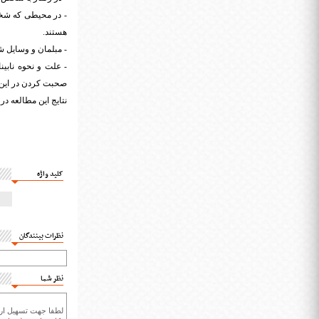
- در محیطی که شخص ن
هستند.
- مبلمان و وسایل شخ
- علت و نحوه ناب
صحبت کردن در این م
نتایج این مطالعه در نشریه AMA Ophthalmology
کلید واژه
نظرات بینندگان
نظر شما
لطفا جهت تسهیل ارتب