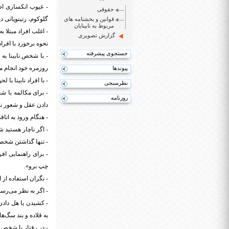
- عیوب انکساری اصل
حقوقی
گلوکوم، رتینوپاتی دی
قوانین و بخشنامه های
مربوط به نابینایان
- اغلب افراد مبتلا به اخت
گزارش تصویری
نحوه برخورد با افراد ن
جستجوی پیشرفته
- با شخص نابینا به 
روزمره خود انجام م
پیوندها
- با افراد نابینا با
نظرسنجی
- برای مکالمه با ش
روزنامه
دادن عقل و شعور ن
- هنگام ورود به اتا
- اگر ناچار هستید ش
- تنها گذاشتن شخص 
- برای راهنمایی افر
چپ برو».
- نگران استفاده از 
- اگر به نظر می‌رسد
- کشیدن یا هل دادن
به قلاده و بند سگ‌ها
- در رفتار با شخص ن