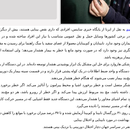
ید
به نقل از ایرنا از پایگاه خبری ساینس، افرادی که داری نقص بینایی هستند، بیش از دیگ
در برخی کشورها وسایل حمل و نقل عمومی متناسب با نیاز این افراد ساخته شده و در 
یماران وجود ندارد. نابینایان و کم‌بینایان معمولا از عصای سفید یا سگ راهنما برای رسیدن به م
یگری نیز وجود دارد که در صورت وجود مانع یا خطر به بیمار هشدار می‌دهد؛ ولی استفاده از 
مار پرهزینه باشد.
ی هاروارد برای حل این مشکل یک ابزار پوشیدنی هشدار توسعه داده‌اند. در این دستگاه از یک ا
ستگاه و واحد ضبط اطلاعات در یک کوله پشتی قرار دارند و در قسمت سینه بیمار یک دوربین زا
مچ‌بند بیمار نصب می‌شوند که هنگام خطر هشدار می‌دهند.
زشگر متصل است و خطر برخورد اشیا و محیط پیرامون را آنالیز می‌کند. اگر خطر برخورد
اشته باشد، مچ بند مربوط لرزش پیدا می‌کند و اگر خطر از روبرو باشد، هر دو مچ‌بند م
د تمام اشیای مجاور را هشدار می‌دهند،‌ این دستگاه جدید فقط اشیایی که در مسیر حرکت کاربر
 که در مسیر نیستند را نادیده می‌گیرد.
د با موانع را کاهش داده است.
هداشت در مورد نابینایی و اختلال بینایی
نفر در سراسر جهان دچار اختلال دوربینی یا نزدیک بینی هستند.