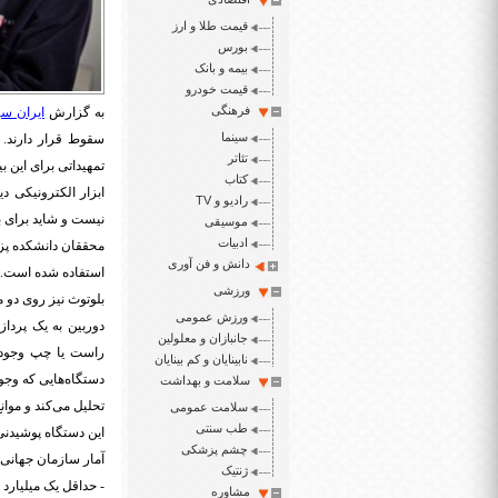
قیمت طلا و ارز
بورس
بیمه و بانک
قیمت خودرو
فرهنگی
به گزارش
ایران سپ
سینما
سقوط قرار دارند. 
تئاتر
تمهیداتی برای این ب
کتاب
ابزار الکترونیکی د
رادیو و TV
نیست و شاید برای بی
موسیقی
ادبیات
محققان دانشکده پزشک
دانش و فن آوری
استفاده شده است. د
ورزشی
بلوتوث نیز روی دو 
ورزش عمومی
دوربین به یک پردا
جانبازان و معلولین
راست یا چپ وجود د
نابینایان و کم بینایان
دستگاه‌هایی که وجو
سلامت و بهداشت
تحلیل می‌کند و موانع
سلامت عمومی
طب سنتی
این دستگاه پوشیدنی روی ۳۱ بزرگسال نابینا و کم‌بینا آزمایش شده و تا ۳۷ درصد میزان برخور
چشم پزشکی
آمار سازمان جهانی ب
ژنتیک
- حداقل یک میلیارد 
مشاوره