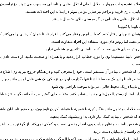
اح نشده و آب مروارید، دلایل اصلی اختلال بینایی و نابینایی محسوب می‌شوند. دژنراسیون 
ابتی، تاری قرنیه و تراخم نیز سایر عوامل موثر در ابتلا به این اختلالات هستند.
لال بینایی و نابینایی در گروه سنی بالای ۵۰ سال هستند.
ابینا یا کم‌بینا
همان شیوه‌ای رفتار کنید که با سایرین رفتار می‌کنید. افراد نابینا همان کارهایی را می‌کنند 
ی‌دهند، اما روش‌های مورد استفاده این افراد متفاوت است.
 لحن و تن صدای عادی صحبت کنید، نابینایی تاثیری بر شنوایی ندارد.
خص نابینا مستقیما وی را مورد خطاب قرار دهید و با همراه او صحبت نکنید. از دست دادن بی
یست.
قی که شخص نابینا در آن مستقر است، خود را معرفی کنید و در هنگام خروج نیز به وی اطلاع ده
خص نابینا را در یک محیط نا آشنا تنها بگذارید، او را در نزدیکی یک شی قابل لمس مانند دیوار، 
نابینا در یک محیط خالی، می‌تواند موجب ناراحتی وی شود.
اد نابینا از دستورالعمل‌های مفید استفاده کنید. مثلا به جای گفتن «برو آنجا»، بگویید «از خ
اصطلاحات متداول مانند «نگاه کن» یا «ببین» یا «تماشا کردن تلویزیون» در حضور نابینایان نباشی
 که شخص نابینا به کمک نیاز دارد، به او پیشنهاد کمک بدهید.
 شخص نابینا به منظور هدایت وی، اقدام مفیدی نیست و کمکی نمی‌کند. از گرفتن دست افراد ن
ی راهنمای نابینایان دست نزنید.
ابینا، با ملاحظه باشید. اگر روی لباس وی لکه یا آلودگی مشاهده کردید، به صورت خصوصی به ا