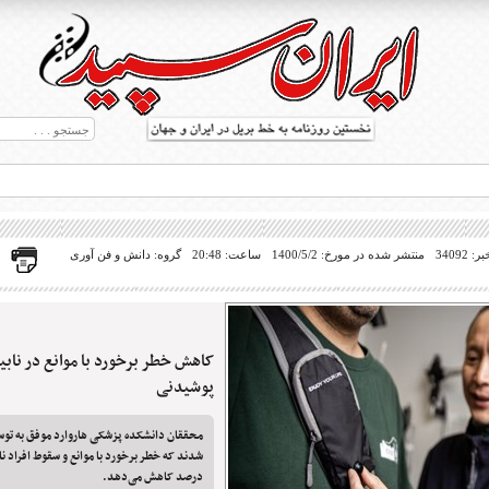
34092
منتشر شده در مورخ: 1400/5/2
ساعت: 20:48
گروه: دانش و فن آوری
کاهش خطر برخورد با موانع در نابینای
ط بریل در جهان
پوشیدنی
محققان دانشکده پزشکی هاروارد موفق به توس
درصد کاهش می‌دهد.