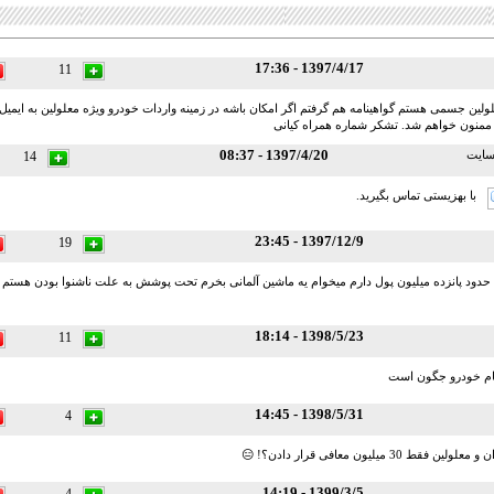
1397/4/17 - 17:36
11
ولین جسمی هستم گواهینامه هم گرفتم اگر امکان باشه در زمینه واردات خودرو ویژه معلولین به ایمیل
 ممنون خواهم شد. تشکر شماره همراه کیانی
1397/4/20 - 08:37
ایت
14
با بهزیستی تماس بگیرید.
1397/12/9 - 23:45
19
 حدود پانزده میلیون پول دارم میخوام یه ماشین آلمانی بخرم تحت پوشش به علت ناشنوا بودن هستم چ
1398/5/23 - 18:14
11
ام خودرو جگون است
1398/5/31 - 14:45
4
ن فقط 30 میلیون معافی قرار دادن؟! 😑
1399/3/5 - 14:19