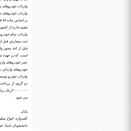
واردات خودروهای سواری بالای 500
واردات خودروهای سو
مقیم خارج از کشور 
واردات تمام خودرو
ثبت سفارش قبل از 
قبل از اخذ مجوز و
است. که بر عهده نم
عمر خودروهای واردا
خودروهای وارداتی با
واردات خودرو توس
دو گروه از پرداخت
می شود.
پایان
کلیدواژه: انواع معل
دانشجویان نابینا، خ