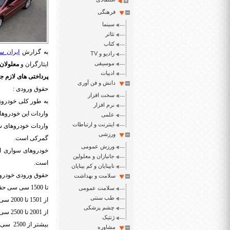
فرهنگی
سینما
تئاتر
کتاب
به گزارش
ایران سپ
رادیو و TV
موسیقی
ایثارگران و
معلولان
ادبیات
پرداختی های لازم ج
دانش و فن آوری
حقوق ورودی :
سخت افزار
نرم افزار
واردات این خودروها مشمول 55 درصد حقوق 
علمی
اینترنت و ارتباطات
ورزشی
گمرکی است.
ورزش عمومی
جانبازان و معلولین
است.
نابینایان و کم بینایان
حقوق ورودی خودروه
سلامت و بهداشت
تا 1500 سی سی حقوق ورودی 25 درصد ارزش گمرکی
سلامت عمومی
طب سنتی
از 1501 تا 2000 سی سی حقوق ورودی 45 درصد ارزش گمرکی
چشم پزشکی
از 2001 تا 2500 سی سی حقوق ورودی 65 درصد ارزش گمرکی
ژنتیک
بیشتر از 2500 سی سی حقوق ورودی 100 درصد ارزش گمرکی
مشاوره