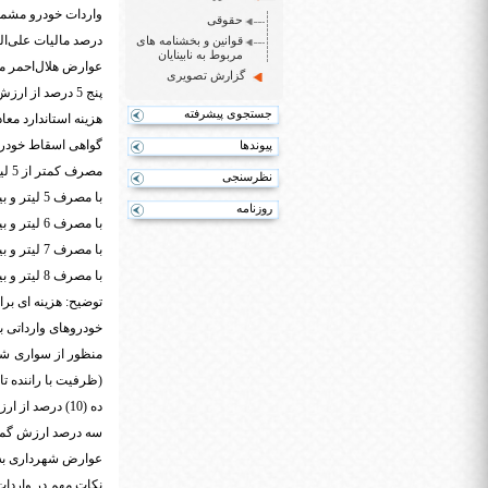
واردات خودرو مشمول 9 درصد مالیات بر ارزش افزوده ( از جمع ارزش گمرکی بعلاو
حقوقی
درصد مالیات علی‌ا
قوانین و بخشنامه های
مربوط به نابینایان
عوارض هلال‌احمر معادل 1 درصد حق
گزارش تصویری
پنج 5 درصد از ارزش فوب به عنوان عوارض خاص واردات خودرو
جستجوی پیشرفته
هزینه استاندارد معادل 8 در هزار ارز
گواهی اسقاط خودر
پیوندها
مصرف کمتر از 5 لیتر در 100 کیلومتر چرخه ترکیبی نیاز به اسقاط خودروی فرسوده ندارد.
نظرسنجی
با مصرف 5 لیتر و بین 5 تا 6 لیتر در 100 کیلومتر 2 دستگاه خودروی فرسوده
روزنامه
با مصرف 6 لیتر و بین 6 تا 7 لیتر در 100 کیلومتر 4 دستگاه خودروی فرسوده
با مصرف 7 لیتر و بین 7 تا 8 لیتر در 100 کیلومتر 6 دستگاه خودروی فرسوده
با مصرف 8 لیتر و بیشتر در 100 کیلومتر 8 دستگاه خودروی فرسوده
توضیح: هزینه ای بر
خودروهای وارداتی 
(ظرفیت با راننده تا 15 نفر ) می باشد
ده (10) درصد از ارزش گمرکی خودرو طبق سند ترخیص جهت شماره گذاری (عوارض راهنمایی و رانندگی)
سه درصد ارزش گمرکی
عوارض شهرداری به هنگام پلا
نکات مهم در واردا