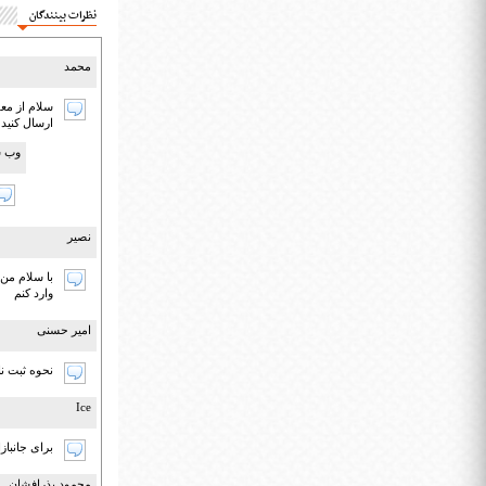
نظرات بینندگان
محمد
سلام از معل
ارسال کنید
وب س
نصیر
با سلام من
وارد کنم
امیر حسنی
نحوه ثبت ن
Ice
برای جانبازان و معلولی
محمود بذرافشان