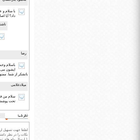
با سلام و 
داد؟ آیا اص
ناشن
رضا
باسلام وخست
ایشون می‌با
باتشکر از شما. ممن
میلادغلامی
سلام من فرز
تحت پوشش ب
نظر شما
لطفا جهت تسهیل ارتب
نکات را در نظر داشته
1.ارسال پیام های تو