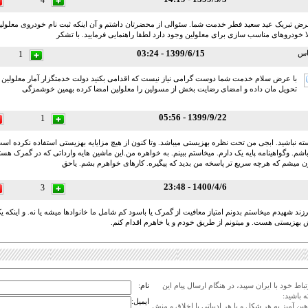
4
عرض تبریک عید سعید فطر خدمت شما. سئوالی از محضرتان داشتم و آن اینکه ثبت نام خودروی معلولین 
لا خودروهای مناسب سازی برای معلولین وجود دارد لطفا راهنمایی فرمایید. با تشکر
1399/6/15 - 03:24
اس
1
با عرض سلام خدمت شما دوست گرامی نیاز نیست که اقدامی بکنید دولت خدمتگزار آمار معلولین را 
تحویل مان داده و امضای رضایت بخش از مسولین را معلولین امضا کرده بهمین خوشمزگی
1399/9/22 - 05:56
1
ه نباشید. ابجی من تحت نظره بهزیستی میباشد. وتا کنون از هیچ مزایایه بهزیستی استفاده نکرده است
شم. وگواهینامه پایه یک دارم. میخاستم ببینم. به خواهره من.این ماشین هایه وارداتی که در گمرک هست
ون میشم که هرچه سریع تر پاسخه من بدید که پیگیره. کارهای خواهرم بشم. یاحق
1400/4/6 - 23:48
3
ند شهیدم میخاستم بدونم امتیاز معافیت از گمرک یا باسود کم شامل ما خانوادها میشه یا نه. و اینکه 
هزیستی هست. و میتونم از طریق خودم و یا خاهرم اقدام کنم.
اط خود با ایران سپید، در هنگام ارسال پیام این
نام:
 باشید:
ایمیل:
هین آمیز به هر شکل و با هر ادبیاتی با اخلاق و منش