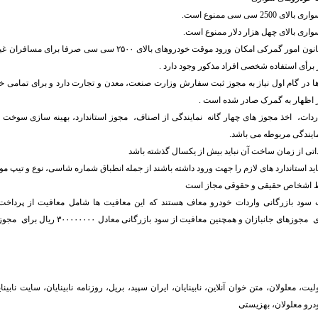
2 سی سی ممنوع است.
اری بالای چهل هزار دلار ممنوع است.
بر اساس ماده ۷۸ قانون امور گمرکی امکان ورود موقت خودروهای بالای ۲۵۰۰ سی
برأی استفاده شخصی افراد مذکور وجود دارد .
ها در گام اول نیاز به مجوز ثبت سفارش وزارت صنعت، معدن و تجارت دارد و برای تمامی خ
اظهار به گمرک صادر شده است .
اردات، اخذ مجوز های چهار گانه نمایندگی از اصناف، مجوز استاندارد، بهینه سازی سوخت
ایندگی مربوطه می باشد.
تی از زمان ساخت آن نباید بیش از یکسال گذشته باشد
ید استاندارد های لازم را جهت ورود داشته باشند از جمله انطباق شماره شاسی، نوع و تیپ مو
ط اشخاص حقیقی و حقوقی مجاز است
 سود بازرگانی واردات خودرو معاف هستند که این معافیت ها شامل معافیت از پرداخت
۳۰۰۰۰۰۰۰۰ریال برای مجوزهای جانبازان و همچنین معاف
ولیت، معلولان، متن خوان آنلاین، نابینایان، ایران سپید، بریل، روزنامه نابینایان، سایت نابینا
ودرو معلولان، بهزیستی