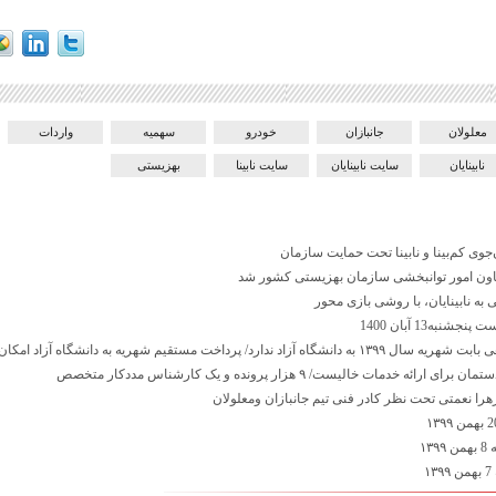
معلولان
جانبازان
خودرو
سهمیه
واردات
نابینایان
سایت نابینایان
سایت نابینا
بهزیستی
ون امور توانبخشی سازمان بهزیستی کشور شد
ه نابینایان، با روشی بازی محور
نبه13 آبان 1400
اد ندارد/ پرداخت مستقیم شهریه به دانشگاه آزاد امکان پذیر شد
ئه خدمات خالیست/ ۹ هزار پرونده و یک کارشناس مددکار متخصص
هرا نعمتی تحت نظر کادر فنی تیم جانبازان ومعلولان
۱۳
۱